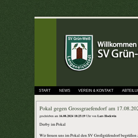
START
NEWS
VEREIN & KONTAKT
ABTEIL
Pokal gegen Grossgraefendorf am 17.08.20
geschrieben am
16.08.2024 18:25:19
Uhr von
Lars Hockwin
Derby im Pokal
Wir freuen uns im Pokal den SV Großgräfendorf begrüßen z