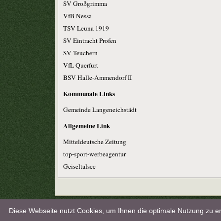
SV Großgrimma
VfB Nessa
TSV Leuna 1919
SV Eintracht Profen
SV Teuchern
VfL Querfurt
BSV Halle-Ammendorf II
Kommunale Links
Gemeinde Langeneichstädt
Allgemeine Link
Mitteldeutsche Zeitung
top-sport-werbeagentur
Geiseltalsee
Mitglieder Online:
6
| Gäste Online:
0
| Besucher heute:
6
| © SV G
Diese Webseite nutzt Cookies, um Ihnen die optimale Nutzung zu 